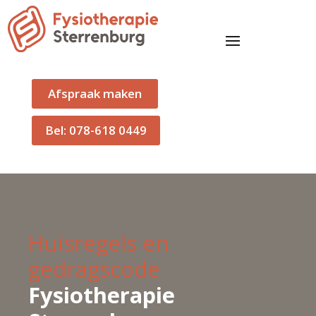
Afspraak maken
Bel: 078-618 0449
Huisregels en
gedragscode
Fysiotherapie